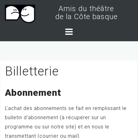
S
Amis du théâtre
k
de la Côte basque
i
p
t
o
c
Billetterie
o
n
t
Abonnement
e
n
L’achat des abonnements se fait en remplissant le
t
bulletin d’abonnement (à récupérer sur un
programme ou sur notre site) et en nous le
transmettant (courrier ou mail).