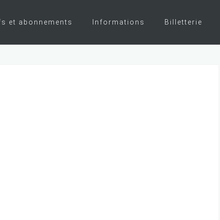
fs et abonnements
Informations
Billetterie