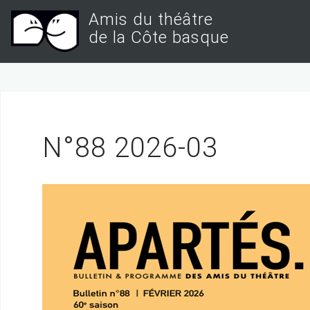
S
Amis du théâtre
k
de la Côte basque
i
p
t
o
c
N°88 2026-03
o
n
t
e
n
t