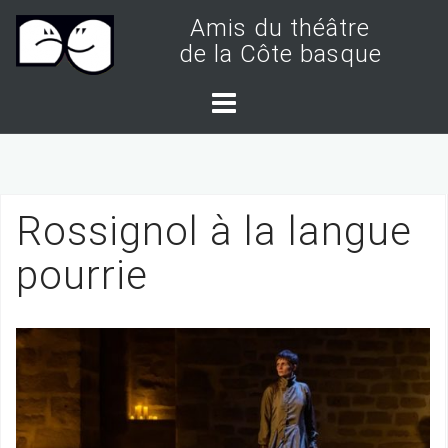
S
Amis du théâtre
k
de la Côte basque
i
p
t
o
c
Rossignol à la langue
o
n
pourrie
t
e
n
t