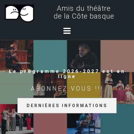
S
Amis du théâtre
k
de la Côte basque
i
p
t
o
c
o
Le programme 2026-2027 est en
n
ligne
t
ABONNEZ VOUS !!!
e
n
DERNIÈRES INFORMATIONS
t