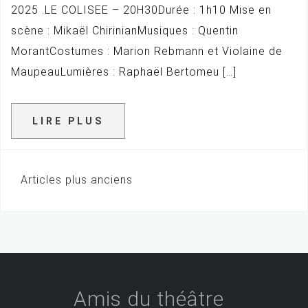
2025 .LE COLISEE – 20H30Durée : 1h10 Mise en
scène : Mikaël ChirinianMusiques : Quentin
MorantCostumes : Marion Rebmann et Violaine de
MaupeauLumières : Raphaël Bertomeu […]
LIRE PLUS
Articles plus anciens
N
a
v
i
g
Amis du théâtre