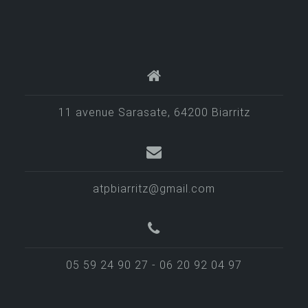
a
t
i
o
n
d
11 avenue Sarasate, 64200 Biarritz
e
s
a
atpbiarritz@gmail.com
r
t
i
05 59 24 90 27 - 06 20 92 04 97
c
l