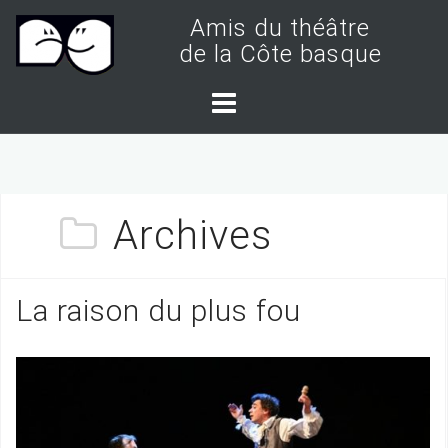
S
Amis du théâtre
k
de la Côte basque
i
p
t
o
c
Archives
o
n
t
La raison du plus fou
e
n
t