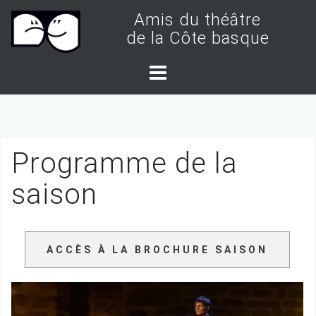
S
Amis du théâtre
k
de la Côte basque
i
p
t
o
c
Programme de la
o
n
saison
t
e
n
ACCÈS À LA BROCHURE SAISON
t