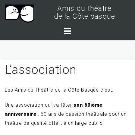
S
Amis du théâtre
k
de la Côte basque
i
p
t
o
c
L’association
o
n
t
Les Amis du Théâtre de la Côte Basque c’est:
e
n
Une association qui va fêter
son 60ième
t
anniversaire
: 60 ans de passion théâtrale pour un
théâtre de qualité offert à un large public.