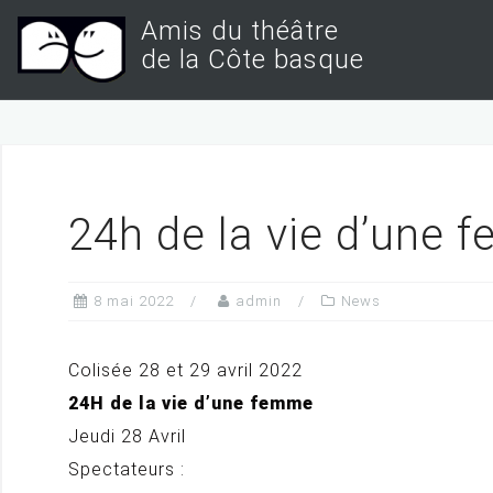
S
Amis du théâtre
k
de la Côte basque
i
p
t
o
c
24h de la vie d’une
o
n
8 mai 2022
admin
News
t
e
Colisée 28 et 29 avril 2022
n
24H de la vie d’une femme
t
Jeudi 28 Avril
Spectateurs :