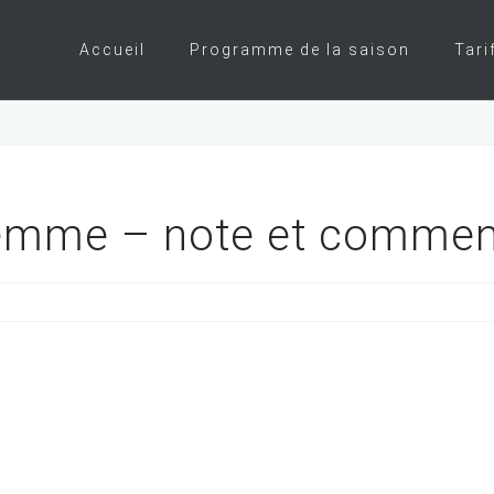
Accueil
Programme de la saison
Tari
 femme – note et commen