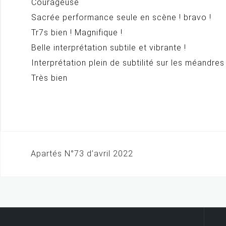
Courageuse
Sacrée performance seule en scène ! bravo !
Tr7s bien ! Magnifique !
Belle interprétation subtile et vibrante !
Interprétation plein de subtilité sur les méandr
Très bien
Apartés N°73 d’avril 2022
N
a
v
i