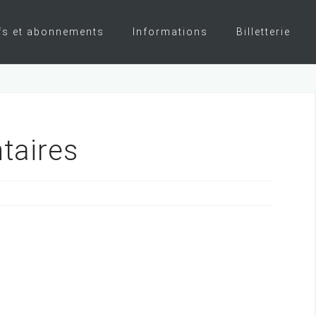
fs et abonnements
Informations
Billetterie
taires