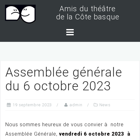
S
Amis du théâtre
k
de la Côte basque
i
p
t
o
c
Assemblée générale
o
n
du 6 octobre 2023
t
e
19 septembre 2023
admin
News
n
t
Nous sommes heureux de vous convier à notre
Assemblée Générale,
vendredi 6 octobre 2023 à