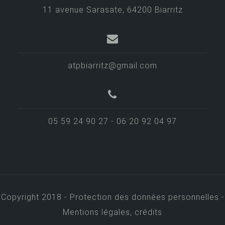
e
11 avenue Sarasate, 64200 Biarritz
l
’
a
atpbiarritz@gmail.com
r
t
i
05 59 24 90 27 - 06 20 92 04 97
c
l
e
Copyright 2018 -
Protection des données personnelles -
Mentions légales, crédits