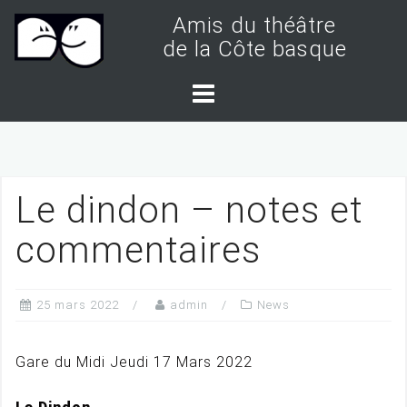
S
Amis du théâtre
k
de la Côte basque
i
p
t
o
c
Le dindon – notes et
o
n
commentaires
t
e
25 mars 2022
admin
News
n
t
Gare du Midi Jeudi 17 Mars 2022