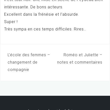
intéressante. De bons acteurs.
Excellent dans la frénésie et l’absurde.
Super !
Très sympa en ces temps difficiles. Rires…
L’école des femmes –
Roméo et Juliette –
N
changement de
notes et commentaires
a
compagnie
v
i
g
a
t