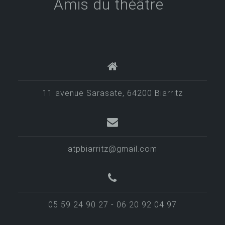
Amis du théâtre
i
o
n
d
e
l
11 avenue Sarasate, 64200 Biarritz
’
a
r
atpbiarritz@gmail.com
t
i
c
05 59 24 90 27 - 06 20 92 04 97
l