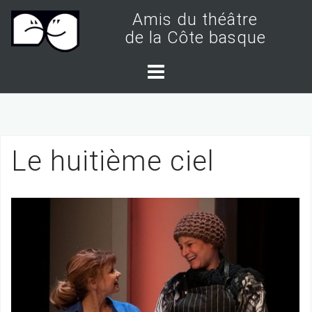
S
Amis du théâtre
k
de la Côte basque
i
p
t
o
c
Le huitième ciel
o
n
t
e
n
t