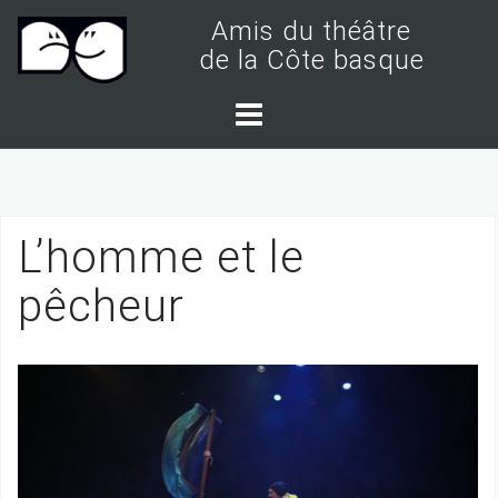
S
Amis du théâtre
k
de la Côte basque
i
p
t
o
c
L’homme et le
o
n
pêcheur
t
e
n
t