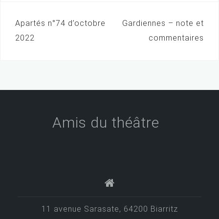
Apartés n°74 d’octobre
Gardiennes – note et
N
2022
commentaires
a
v
i
g
a
Amis du théâtre
t
i
o
n
d
e
11 avenue Sarasate, 64200 Biarritz