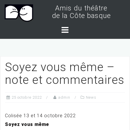
S
Amis du théâtre
k
de la Côte basque
i
p
t
o
c
Soyez vous même –
o
n
note et commentaires
t
e
25 octobre 2022
admin
News
n
t
Colisée 13 et 14 octobre 2022
Soyez vous même