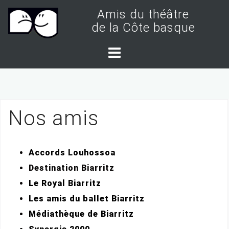
S
Amis du théâtre
k
de la Côte basque
i
p
t
o
c
Nos amis
o
n
t
Accords Louhossoa
e
Destination Biarritz
n
Le Royal Biarritz
t
Les amis du ballet Biarritz
Médiathèque de Biarritz