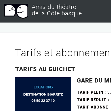
S
Amis du théâtre
k
de la Côte basque
i
p
t
o
c
Tarifs et abonnemen
o
n
TARIFS AU GUICHET
t
e
GARE DU MI
n
TARIF PLEIN :
37
t
TARIF RÉDUIT :
TARIF ABONNÉ
(