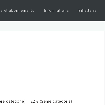
fs et abonnements
Informations
Billetterie
ère catégorie) – 22 € (2ème catégorie)