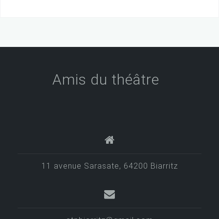
N
a
v
i
g
Amis du théâtre
a
t
i
o
n
d
11 avenue Sarasate, 64200 Biarritz
e
s
a