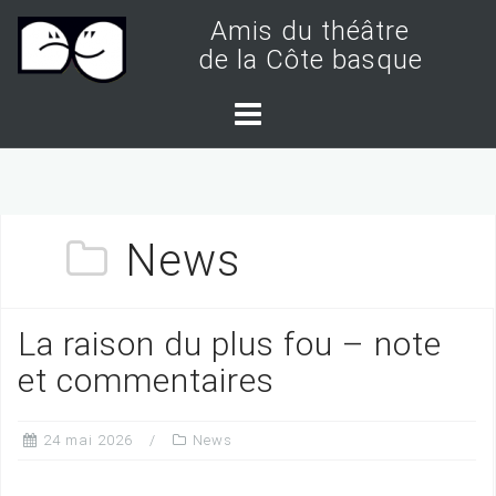
S
Amis du théâtre
k
de la Côte basque
i
p
t
o
c
News
o
n
t
La raison du plus fou – note
e
et commentaires
n
t
24 mai 2026
News