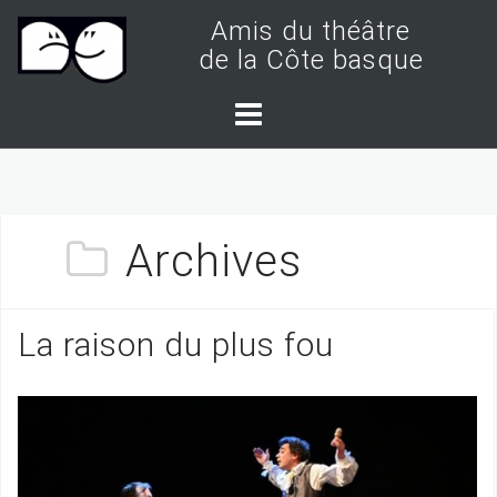
S
Amis du théâtre
k
de la Côte basque
i
p
t
o
c
Archives
o
n
t
La raison du plus fou
e
n
t