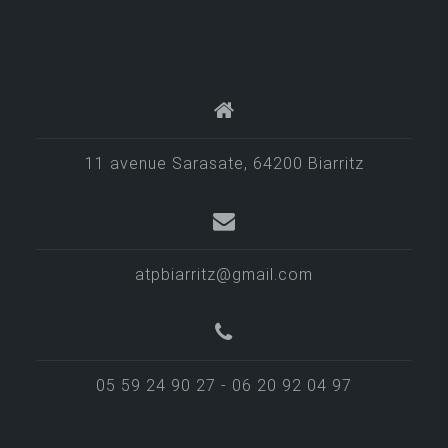
a
t
i
o
n
d
11 avenue Sarasate, 64200 Biarritz
e
s
a
atpbiarritz@gmail.com
r
t
i
05 59 24 90 27 - 06 20 92 04 97
c
l