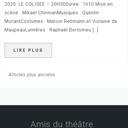
2025 .LE COLISEE – 20H30Durée : 1h10 Mise en
scène : Mikaël ChirinianMusiques : Quentin
MorantCostumes : Marion Rebmann et Violaine de
MaupeauLumières : Raphaël Bertomeu […]
LIRE PLUS
Articles plus anciens
N
a
v
i
g
Amis du théâtre