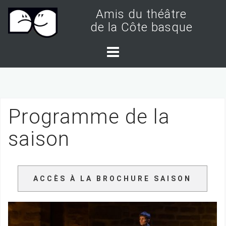
S
Amis du théâtre
k
de la Côte basque
i
p
t
o
c
Programme de la
o
n
saison
t
e
n
ACCÈS À LA BROCHURE SAISON
t