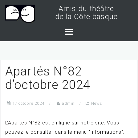
S
Amis du théâtre
k
de la Côte basque
i
p
t
o
c
Apartés N°82
o
n
d’octobre 2024
t
e
17 octobre 2024
admin
News
n
t
L’Apartés N°82 est en ligne sur notre site. Vous
pouvez le consulter dans le menu “Informations”,