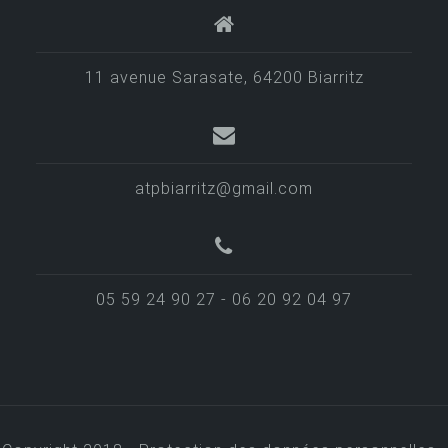
d
e
l
11 avenue Sarasate, 64200 Biarritz
’
a
r
atpbiarritz@gmail.com
t
i
c
05 59 24 90 27 - 06 20 92 04 97
l
e