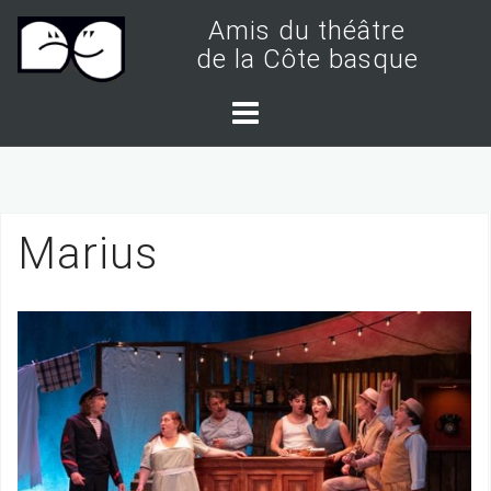
S
Amis du théâtre
k
de la Côte basque
i
p
t
o
c
Marius
o
n
t
e
n
t