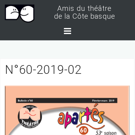
S
Amis du théâtre
k
de la Côte basque
i
p
t
o
c
N°60-2019-02
o
n
t
e
n
t