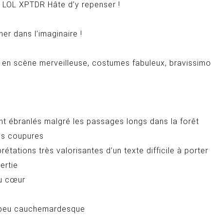
ême LOL XPTDR Hâte d’y repenser !
er dans l’imaginaire !
 en scène merveilleuse, costumes fabuleux, bravissimo
t ébranlés malgré les passages longs dans la forêt
es coupures
étations très valorisantes d’un texte difficile à porter
ertie
du cœur
n peu cauchemardesque