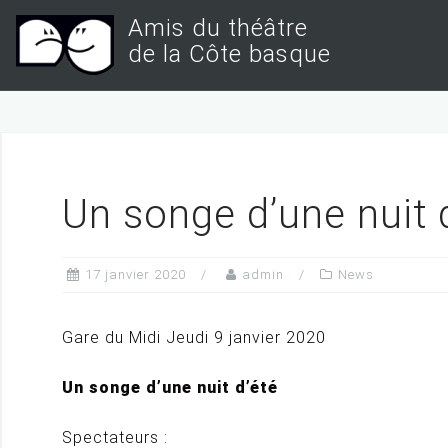
S
Amis du théâtre
k
de la Côte basque
i
p
t
o
c
Un songe d’une nuit
o
n
17 janvier 2020
admin
News
t
e
Gare du Midi Jeudi 9 janvier 2020
n
t
Un songe d’une nuit d’été
Spectateurs :