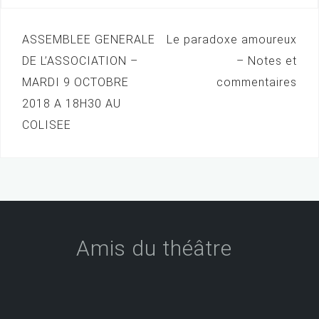
ASSEMBLEE GENERALE
Le paradoxe amoureux
N
DE L’ASSOCIATION –
– Notes et
a
MARDI 9 OCTOBRE
commentaires
v
2018 A 18H30 AU
i
COLISEE
g
a
t
i
o
Amis du théâtre
n
d
e