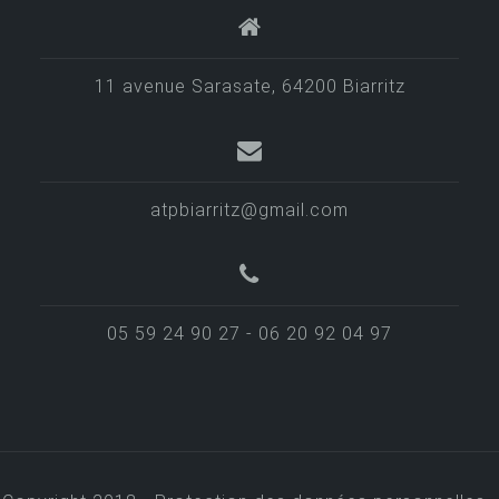
l
’
11 avenue Sarasate, 64200 Biarritz
a
r
t
i
atpbiarritz@gmail.com
c
l
e
05 59 24 90 27 - 06 20 92 04 97