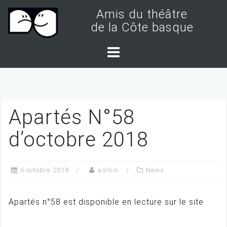
S
Amis du théâtre
k
de la Côte basque
i
p
t
o
c
Apartés N°58
o
n
d’octobre 2018
t
e
6 octobre 2018
admin
News
n
t
Apartés n°58 est disponible en lecture sur le site