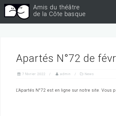
S
Amis du théâtre
k
de la Côte basque
i
p
t
o
c
Apartés N°72 de févr
o
n
t
7 février 2022
admin
News
e
n
L’Apartés N°72 est en ligne sur notre site. Vous 
t