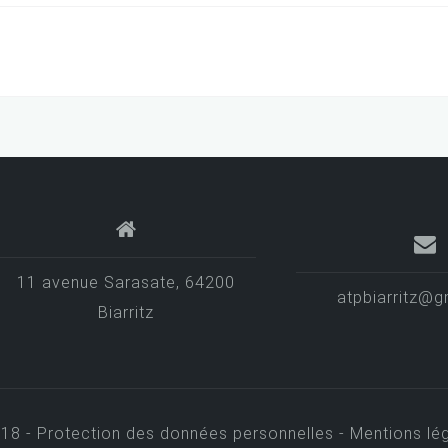
11 avenue Sarasate, 64200
atpbiarritz@g
Biarritz
018 -
Protection des données personnelles -
Mentions lég