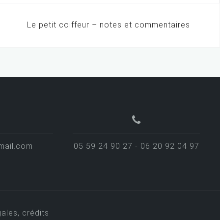
Le petit coiffeur – notes et commentaires
mail.com
05 59 24 90 27 - 06 20 92 04 97
ales, crédits