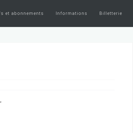
fs et abonnements
Informations
Billetterie
”