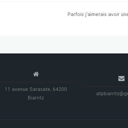
Parfois j’aimerais avoir u
11 avenue Sarasate, 64200
atpbiarritz@g
Biarritz