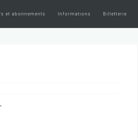
fs et abonnements
Informations
Billetterie
”