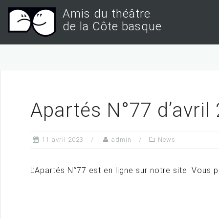
S
Amis du théâtre
k
de la Côte basque
i
p
t
o
c
Apartés N°77 d’avril
o
n
t
11 avril 2023
admin
News
e
n
L’Apartés N°77 est en ligne sur notre site. Vous 
t