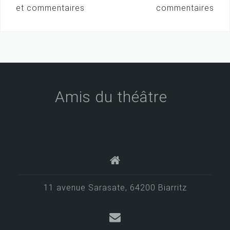
N
et commentaires
commentaires
a
v
i
g
a
Amis du théâtre
t
i
o
n
d
e
11 avenue Sarasate, 64200 Biarritz
l
’