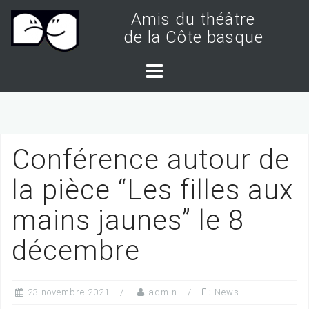
S
Amis du théâtre
k
de la Côte basque
i
p
t
o
c
Conférence autour de
o
n
la pièce “Les filles aux
t
mains jaunes” le 8
e
n
décembre
t
23 novembre 2021
admin
News