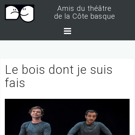
S
Amis du théâtre
k
de la Côte basque
i
p
t
o
c
Le bois dont je suis
o
n
fais
t
e
n
t