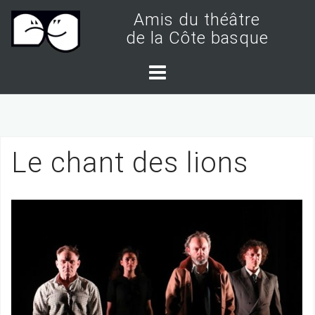
S
Amis du théâtre
k
de la Côte basque
i
p
t
o
c
Le chant des lions
o
n
t
e
n
t