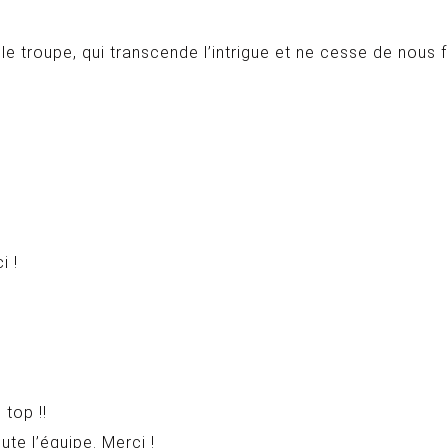
le troupe, qui transcende l’intrigue et ne cesse de nous 
i !
 top !!
te l’équipe. Merci !