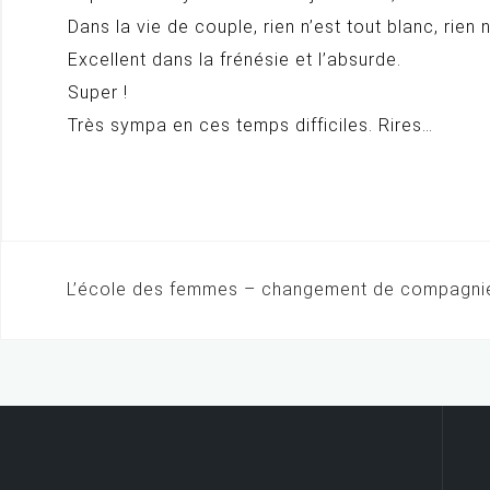
Dans la vie de couple, rien n’est tout blanc, rie
Excellent dans la frénésie et l’absurde.
Super !
Très sympa en ces temps difficiles. Rires…
L’école des femmes – changement de compagni
N
a
v
i
g