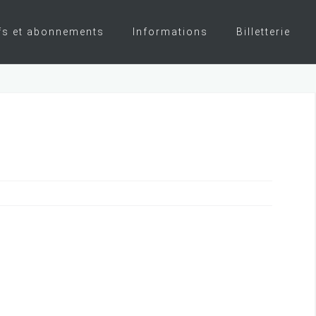
fs et abonnements
Informations
Billetterie