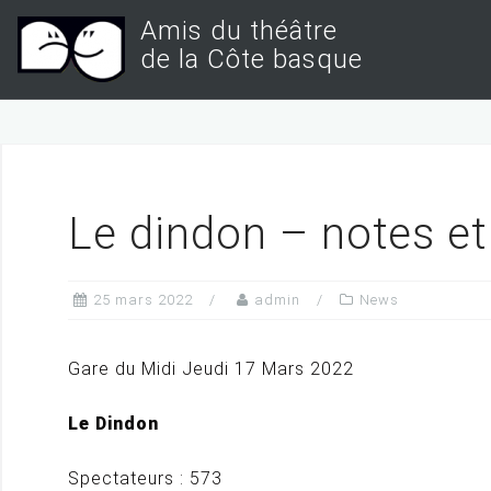
S
Amis du théâtre
k
de la Côte basque
i
p
t
o
c
Le dindon – notes e
o
n
25 mars 2022
admin
News
t
e
Gare du Midi Jeudi 17 Mars 2022
n
t
Le Dindon
Spectateurs : 573