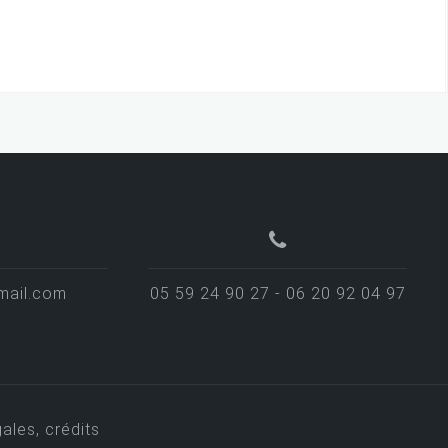
mail.com
05 59 24 90 27 - 06 20 92 04 97
ales, crédits