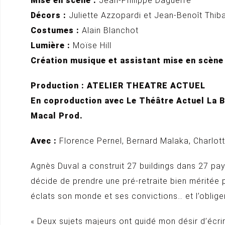
Mise en scène :
Jean-Philippe Daguerre
Décors :
Juliette Azzopardi et Jean-Benoît Thib
Costumes :
Alain Blanchot
Lumière :
Moïse Hill
Création musique et assistant mise en scène 
Production : ATELIER THEATRE ACTUEL
En coproduction avec Le Théâtre Actuel La B
Macal Prod.
Avec :
Florence Pernel, Bernard Malaka, Charlott
Agnès Duval a construit 27 buildings dans 27 pay
décide de prendre une pré-retraite bien méritée p
éclats son monde et ses convictions… et l’obliger
« Deux sujets majeurs ont guidé mon désir d’écri