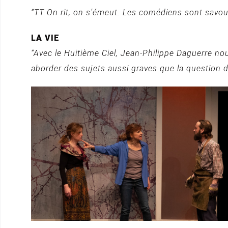
“TT On rit, on s’émeut. Les comédiens sont savou
LA VIE
“Avec le Huitième Ciel, Jean-Philippe Daguerre no
aborder des sujets aussi graves que la question de