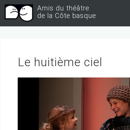
S
Amis du théâtre
k
de la Côte basque
i
p
t
o
c
Le huitième ciel
o
n
t
e
n
t