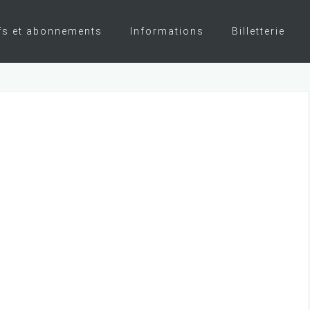
fs et abonnements
Informations
Billetterie