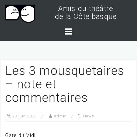
S
Amis du théâtre
k
de la Côte basque
i
p
t
o
c
Les 3 mousquetaires
o
n
– note et
t
commentaires
e
n
t
20 juin 2023
admin
News
Gare du Midi