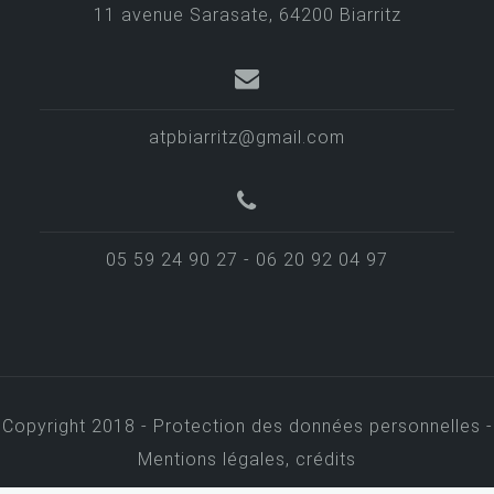
11 avenue Sarasate, 64200 Biarritz
a
r
t
i
atpbiarritz@gmail.com
c
l
e
05 59 24 90 27 - 06 20 92 04 97
Copyright 2018 -
Protection des données personnelles -
Mentions légales, crédits