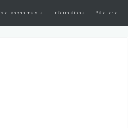
fs et abonnements
Informations
Billetterie