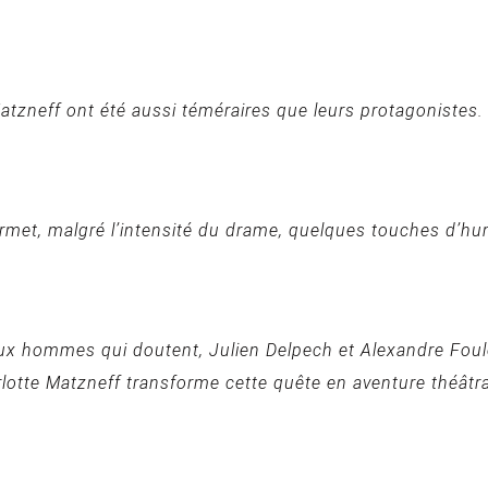
tzneff ont été aussi téméraires que leurs protagonistes. Il
rmet, malgré l’intensité du drame, quelques touches d’hu
ux hommes qui doutent, Julien Delpech et Alexandre Foulon
arlotte Matzneff transforme cette quête en aventure théâtra