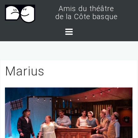
S
Amis du théâtre
k
de la Côte basque
i
p
t
o
c
Marius
o
n
t
e
n
t