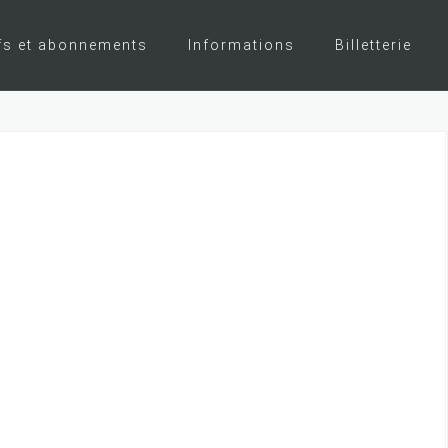
fs et abonnements
Informations
Billetterie