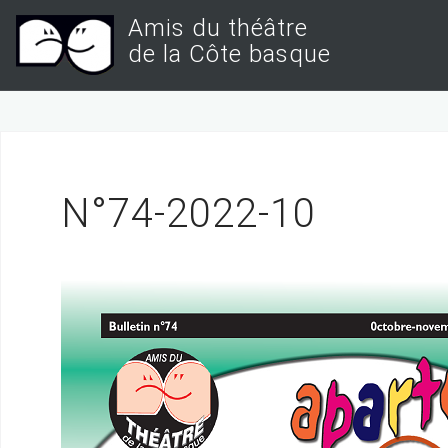
S
Amis du théâtre
k
de la Côte basque
i
p
t
o
c
N°74-2022-10
o
n
t
e
n
t