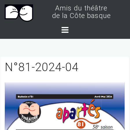
S
Amis du théâtre
k
de la Côte basque
i
p
t
o
c
N°81-2024-04
o
n
t
e
n
t