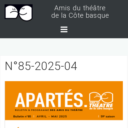
S
Amis du théâtre
k
de la Côte basque
i
p
t
o
c
N°85-2025-04
o
n
t
e
n
t