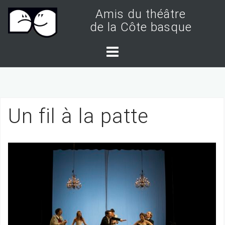
S
Amis du théâtre
k
de la Côte basque
i
p
t
o
c
Un fil à la patte
o
n
t
e
n
t