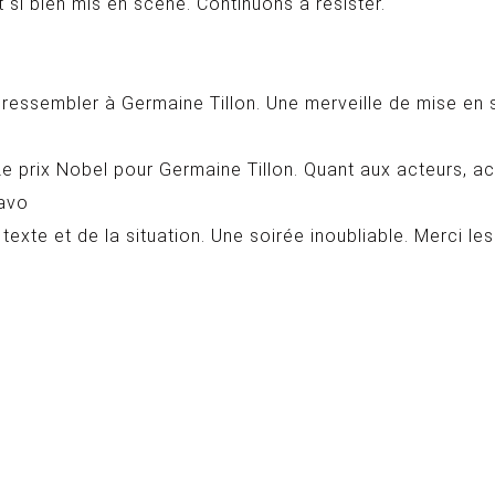
et si bien mis en scène. Continuons à résister.
it ressembler à Germaine Tillon. Une merveille de mise e
Le prix Nobel pour Germaine Tillon. Quant aux acteurs, a
ravo
exte et de la situation. Une soirée inoubliable. Merci les