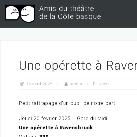
S
Amis du théâtre
k
de la Côte basque
i
p
t
o
c
Une opérette à Rave
o
n
15 avril 2025
admin
News
t
e
Petit rattrapage d’un oubli de notre part
n
t
Jeudi 20 février 2025 – Gare du Midi
Une opérette à Ravensbrück
Votants
330