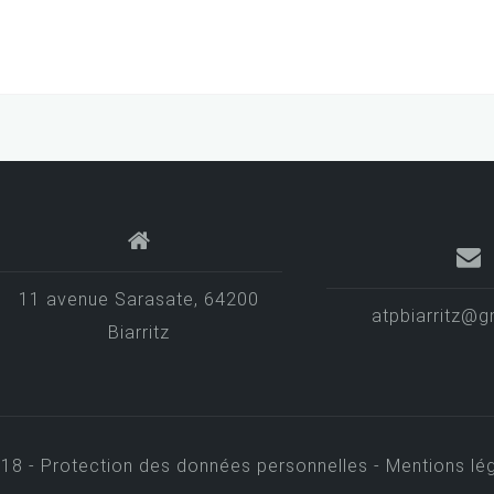
11 avenue Sarasate, 64200
atpbiarritz@g
Biarritz
018 -
Protection des données personnelles -
Mentions lég