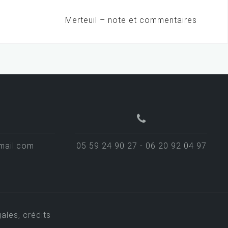
Merteuil – note et commentaires
mail.com
05 59 24 90 27 - 06 20 92 04 97
ales, crédits