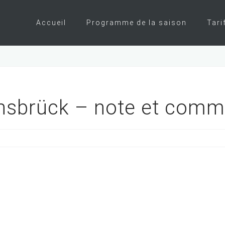
Accueil
Programme de la saison
Tari
nsbrück – note et comm