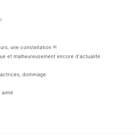
!
s, une constellation !!!
ique et malheureusement encore d’actualité
es actrices, dommage
p aimé