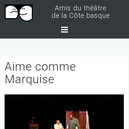
S
Amis du théâtre
k
de la Côte basque
i
p
t
o
c
Aime comme
o
n
Marquise
t
e
n
t