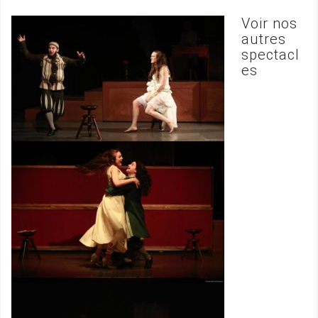
Voir nos
autres
spectacl
es