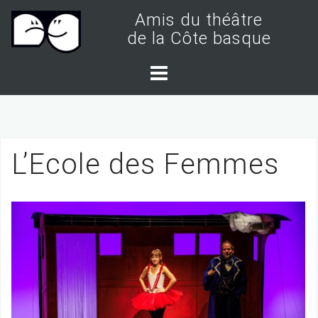
S
Amis du théâtre
k
de la Côte basque
i
p
t
o
c
L’Ecole des Femmes
o
n
t
e
n
t