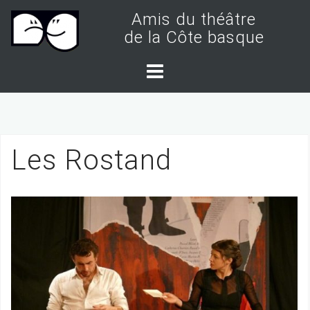
S
Amis du théâtre
k
de la Côte basque
i
p
t
o
c
Les Rostand
o
n
t
e
n
t