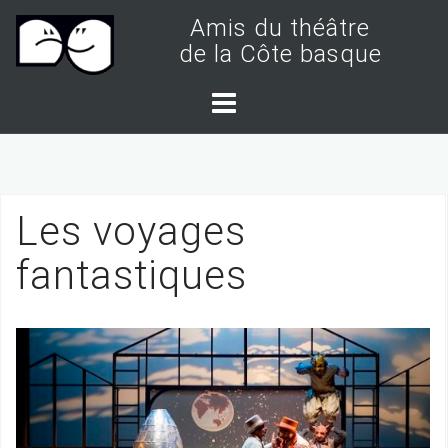
S
Amis du théâtre
k
de la Côte basque
i
p
t
o
c
Les voyages
o
n
fantastiques
t
e
n
t