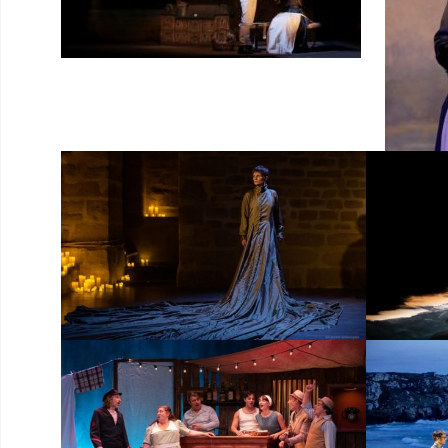
Ross
Da
v
D