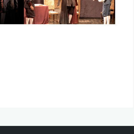
27
mars 2027
rrichon
13 mai