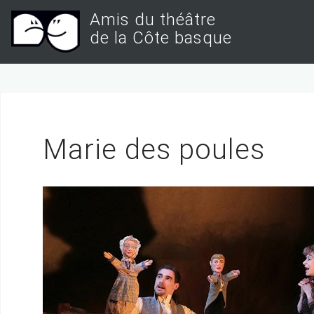
S
Amis du théâtre
k
de la Côte basque
i
p
t
o
c
Marie des poules
o
n
t
e
n
t