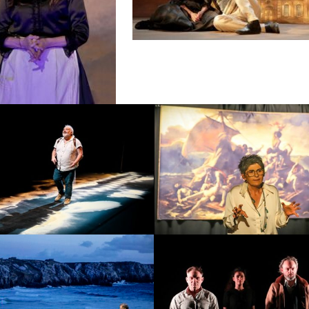
ignol à la langue
D’Eckmühl à Eck
pourrie
Date :
Jeudi
te :
Jeudi 15 et
vendredi 6 no
endredi 16 octobre
2026
2026
Marius
Article 353 du Cod
ate :
Jeudi 14
Date :
Jeu