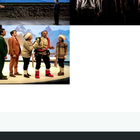
janvier 2027
février 20
n fil à la patte
Le voyage de M. Pe
e :
Jeudi 29 avril
Date :
Jeudi 
2027
2027