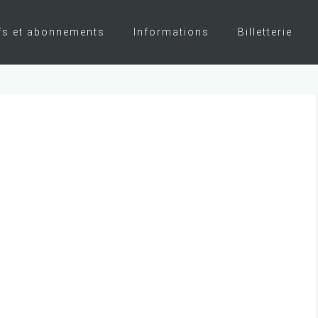
fs et abonnements
Informations
Billetterie