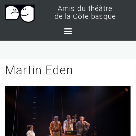
S
Amis du théâtre
k
de la Côte basque
i
p
t
o
c
Martin Eden
o
n
t
e
n
t