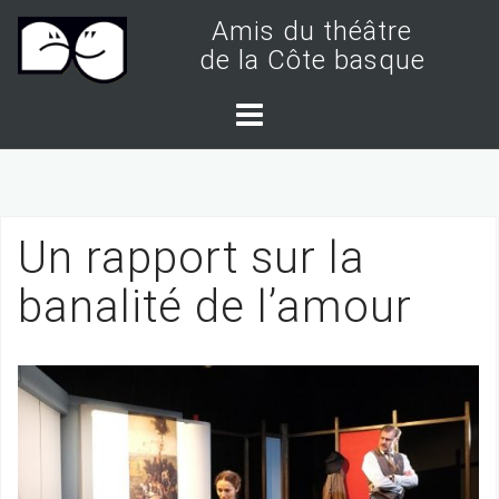
S
Amis du théâtre
k
de la Côte basque
i
p
t
o
c
Un rapport sur la
o
n
banalité de l’amour
t
e
n
t