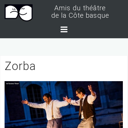
S
Amis du théâtre
k
de la Côte basque
i
p
t
o
c
Zorba
o
n
t
e
n
t