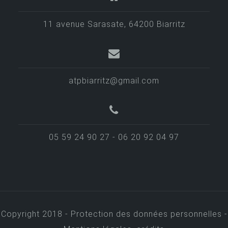
d
e
11 avenue Sarasate, 64200 Biarritz
l
’
a
atpbiarritz@gmail.com
r
t
i
05 59 24 90 27 - 06 20 92 04 97
c
l
e
Copyright 2018 -
Protection des données personnelles -