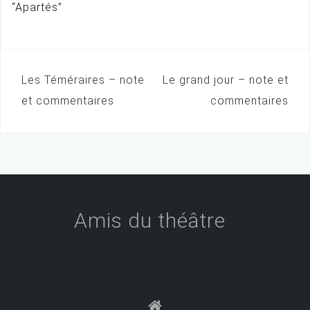
“Apartés”
Les Téméraires – note
Le grand jour – note et
N
et commentaires
commentaires
a
v
i
g
a
Amis du théâtre
t
i
o
n