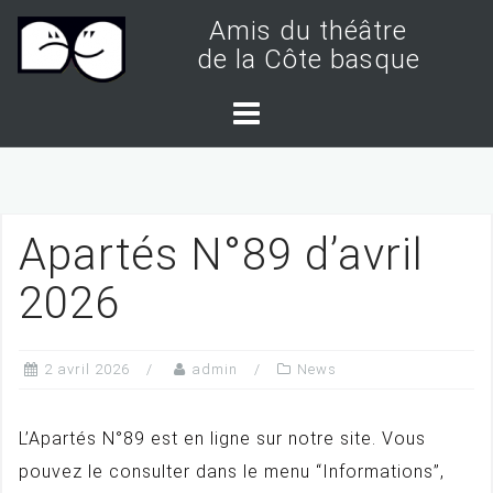
S
Amis du théâtre
k
de la Côte basque
i
p
t
o
c
Apartés N°89 d’avril
o
n
2026
t
e
2 avril 2026
admin
News
n
t
L’Apartés N°89 est en ligne sur notre site. Vous
pouvez le consulter dans le menu “Informations”,