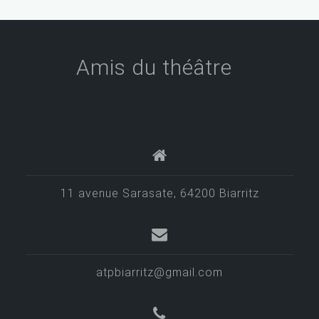
i
g
a
Amis du théâtre
t
i
o
n
d
e
11 avenue Sarasate, 64200 Biarritz
l
’
a
atpbiarritz@gmail.com
r
t