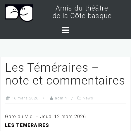
S
Amis du théâtre
k
de la Côte basque
i
p
t
o
c
Les Téméraires –
o
n
note et commentaires
t
e
16 mars 2026
admin
News
n
t
Gare du Midi – Jeudi 12 mars 2026
LES TEMERAIRES