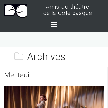
S
Amis du théâtre
k
de la Côte basque
i
p
t
o
c
Archives
o
n
t
Merteuil
e
n
t