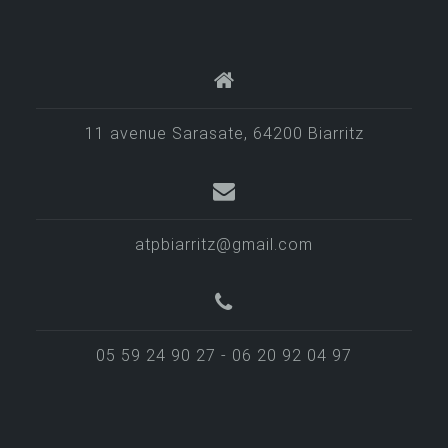
t
i
o
n
d
11 avenue Sarasate, 64200 Biarritz
e
s
a
atpbiarritz@gmail.com
r
t
i
05 59 24 90 27 - 06 20 92 04 97
c
l
e