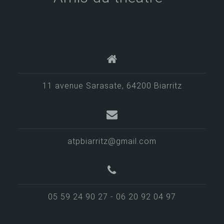
i
o
n
d
e
l
11 avenue Sarasate, 64200 Biarritz
’
a
r
atpbiarritz@gmail.com
t
i
c
05 59 24 90 27 - 06 20 92 04 97
l
e