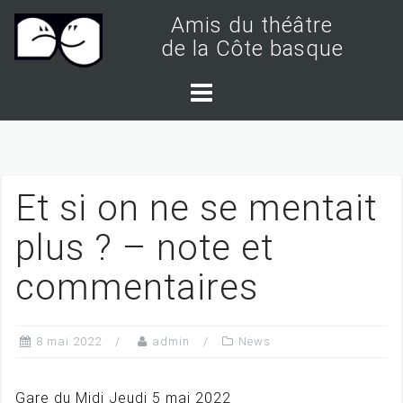
S
Amis du théâtre
k
de la Côte basque
i
p
t
o
c
Et si on ne se mentait
o
n
plus ? – note et
t
commentaires
e
n
t
8 mai 2022
admin
News
Gare du Midi Jeudi 5 mai 2022