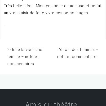
Très belle pièce. Mise en scène astucieuse et ce fut
un vrai plaisir de faire vivre ces personnages.
.
24h de la vie d’une
L’école des femmes –
N
femme – note et
note et commentaires
a
commentaires
v
i
g
a
t
Amis du théâtre